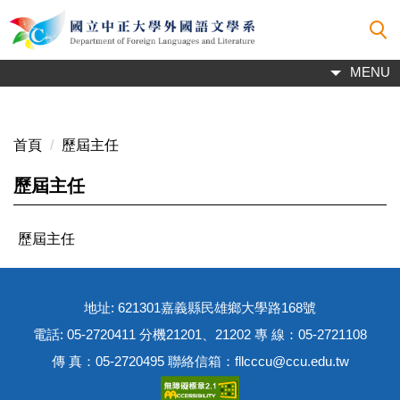
跳
到
主
MENU
要
內
容
區
首頁
歷屆主任
歷屆主任
歷屆主任
地址: 621301嘉義縣民雄鄉大學路168號
電話: 05-2720411 分機21201、21202 專 線：05-2721108
傳 真：05-2720495 聯絡信箱：fllcccu@ccu.edu.tw