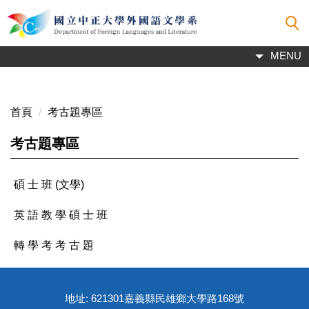
跳
到
主
MENU
要
內
容
區
首頁
考古題專區
考古題專區
碩 士 班 (文學)
英 語 教 學 碩 士 班
轉 學 考 考 古 題
地址: 621301嘉義縣民雄鄉大學路168號