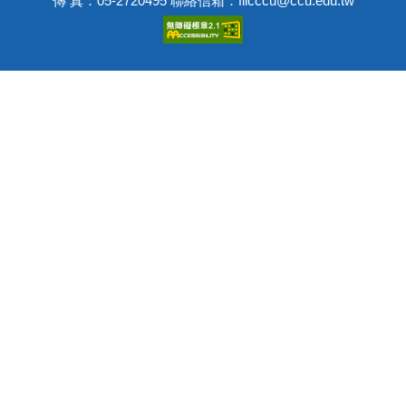
傳 真：05-2720495 聯絡信箱：fllcccu@ccu.edu.tw