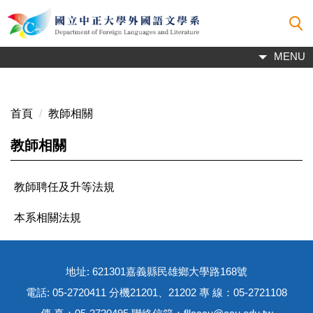
跳
到
主
MENU
要
內
容
區
首頁
教師相關
教師相關
教師聘任及升等法規
本系相關法規
地址: 621301嘉義縣民雄鄉大學路168號
電話: 05-2720411 分機21201、21202 專 線：05-2721108