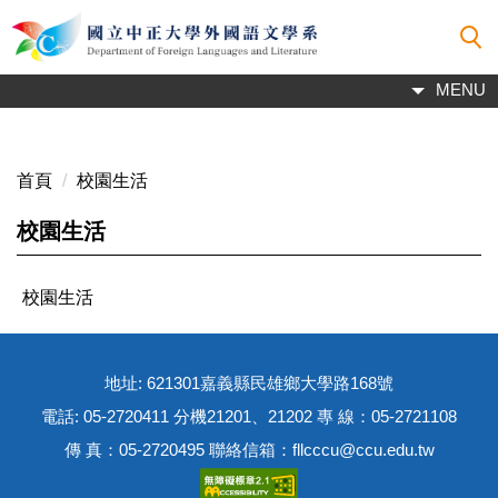
跳
到
主
MENU
要
內
容
區
首頁
校園生活
校園生活
校園生活
地址: 621301嘉義縣民雄鄉大學路168號
電話: 05-2720411 分機21201、21202 專 線：05-2721108
傳 真：05-2720495 聯絡信箱：fllcccu@ccu.edu.tw