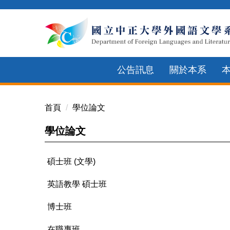
跳
到
主
要
內
公告訊息
關於本系
容
區
首頁
學位論文
學位論文
碩士班 (文學)
英語教學 碩士班
博士班
在職專班