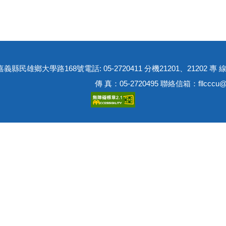
01嘉義縣民雄鄉大學路168號
電話: 05-2720411 分機21201、21202 專 線
傳 真：05-2720495 聯絡信箱：fllcccu@c