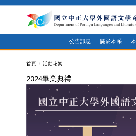
跳
到
主
要
內
公告訊息
關於本系
容
區
首頁
活動花絮
2024畢業典禮