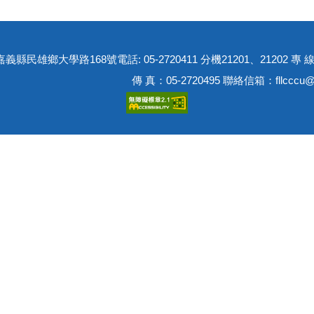
01嘉義縣民雄鄉大學路168號
電話: 05-2720411 分機21201、21202 專 線
傳 真：05-2720495 聯絡信箱：fllcccu@c