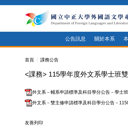
跳
到
主
要
內
公告訊息
關於本系
容
區
首頁
課務公告
<課務> 115學年度外文系學士
外文系－輔系申請標準及科目學分公告－學士班115
外文系－雙主修申請標準及科目學分公告－115030
友善列印