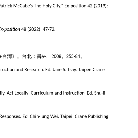
Patrick McCabe’s The Holy City.” Ex-position 42 (2019):
Ex-position
48 (2022): 47-72.
在台灣》。台北：書林，
。
。
2008
255-84
truction and Research. Ed. Jane S. Tsay. Taipei: Crane
ly, Act Locally: Curriculum and Instruction. Ed. Shu-li
 Responses. Ed. Chin-lung Wei. Taipei: Crane Publishing