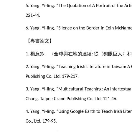
5. Yang, Yi-ling. “The Quotation of A Portrait of the Ar
221-44.
6. Yang, Yi-ling. “Silence on the Border in Eoin McNam
【專書論文】
楊意鈴。〈全球與在地的連續
從〈獨眼巨人〉和
1.
:
2. Yang, Yi-ling. “Teaching Irish Literature in Taiwan: 
Publishing Co.,Ltd. 179-217.
3. Yang, Yi-ling. “Multicultural Teaching: An Intertextua
Chang. Taipei: Crane Publishing Co.,Ltd. 121-46.
4. Yang, Yi-ling. “Using Google Earth to Teach Irish Lit
Co., Ltd. 179-95.