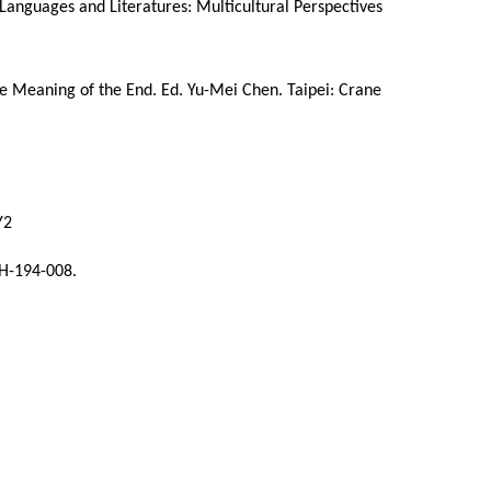
 Languages and Literatures: Multicultural Perspectives
The Meaning of the End. Ed. Yu-Mei Chen. Taipei: Crane
Y2
H-194-008.