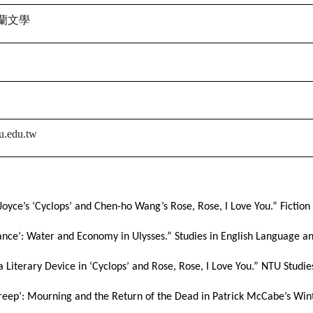
蘭文學
u.edu.tw
Joyce’s ‘Cyclops’ and Chen-ho Wang’s Rose, Rose, I Love You.” Fictio
inance’: Water and Economy in Ulysses.” Studies in English Language a
s a Literary Device in ‘Cyclops’ and Rose, Rose, I Love You.” NTU Stud
s Creep’: Mourning and the Return of the Dead in Patrick McCabe’s Wi