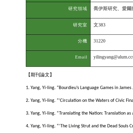
喬伊斯研究、愛爾
研究領域
文
研究室
383
分機
31220
Email
yilingyang
@alum.cc
【期刊論文】
1. Yang, Yi-ling. “Bourdieu’s Language Games in James 
2. Yang, Yi-ling. “‘Circulation on the Waters of Civic F
3. Yang, Yi-ling. “Translating the Nation: Translation a
4. Yang, Yi-ling. “‘The Living Strut and the Dead Soul