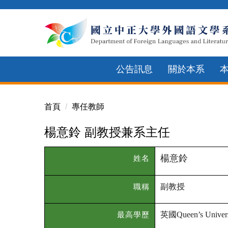
跳
到
主
要
內
公告訊息
關於本系
容
區
首頁
專任教師
楊意鈴 副教授兼系主任
楊意鈴
姓名
副教授
職稱
英國
最高學歷
Queen’s Univers