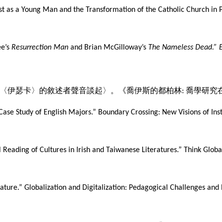
tist as a Young Man and the Transformation of the Catholic Church in 
ee’s
Resurrection Man
and Brian McGilloway’s
The Nameless Dead.”
〈伊瑟卡〉的敘述者聲音談起〉。《喬伊斯的都柏林
喬學研究
:
A Case Study of English Majors.” Boundary Crossing: New Visions of Ins
l Reading of Cultures in Irish and Taiwanese Literatures.” Think Global
erature.” Globalization and Digitalization: Pedagogical Challenges and