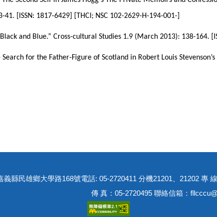
’: The Second Self in James Hogg’s The Private Memoirs and Confessions
3-41. [ISSN: 1817-6429] [THCI; NSC 102-2629-H-194-001-]
s Black and Blue.” Cross-cultural Studies 1.9 (March 2013): 138-164.
he Search for the Father-Figure of Scotland in Robert Louis Stevenson
01嘉義縣民雄鄉大學路168號
電話: 05-2720411 分機21201、21202 專 線
傳 真：05-2720495 聯絡信箱：fllcccu@c