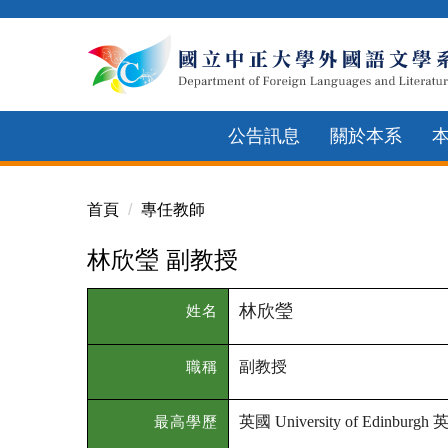
跳
到
主
要
內
公告訊息
關於本系
容
區
首頁
專任教師
林欣瑩 副教授
林欣瑩
姓名
副教授
職稱
英國
最高學歷
University of Edinburgh