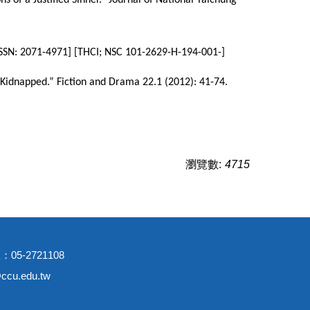
 of a Justified Sinner.” Journal of National Taichung
 [ISSN: 2071-4971] [THCI; NSC 101-2629-H-194-001-]
’s Kidnapped.” Fiction and Drama 22.1 (2012): 41-74.
瀏覽數:
4715
：05-2721108
cu.edu.tw