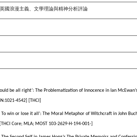
英國浪漫主義、文學理論與精神分析評論
t would be all right’: The Problematization of Innocence in Ian McEwan
SN:1021-4542] [THCI]
ch, To win or lose it all’: The Moral Metaphor of Witchcraft in John 
2] [THCI Core; MLA; MOST 103-2629-H-194-001-]