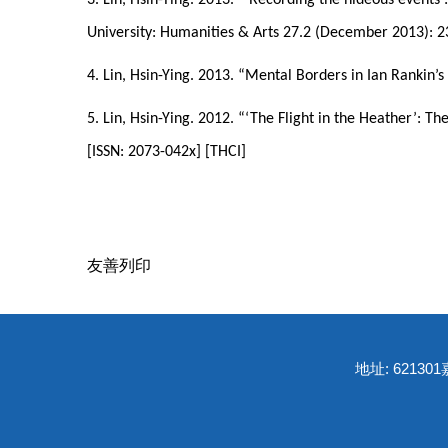
3. Lin, Hsin-Ying. 2013. “‘Recording the hideous events
University: Humanities & Arts 27.2 (December 2013): 2
4. Lin, Hsin-Ying. 2013. “Mental Borders in Ian Rankin’
5. Lin, Hsin-Ying. 2012. “‘The Flight in the Heather’: T
[ISSN: 2073-042x] [THCI]
友善列印
地址: 6213