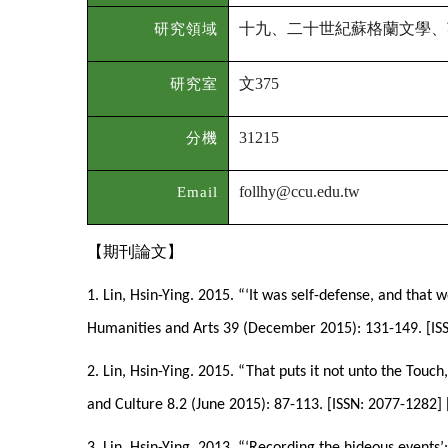
十九、二十世紀蘇格蘭文學、
研究領域
文
研究室
375
分機
31215
Email
follhy@ccu.edu.tw
【期刊論文】
1. Lin, Hsin-Ying. 2015. “‘It was self-defense, and tha
Humanities and Arts 39 (December 2015): 131-149. [IS
2. Lin, Hsin-Ying. 2015. “That puts it not unto the Tou
and Culture 8.2 (June 2015): 87-113. [ISSN: 2077-128